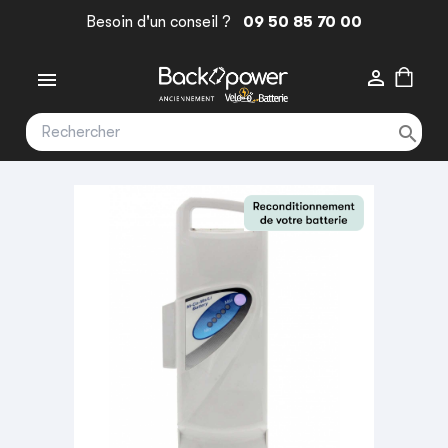
Besoin d'un conseil ?
09 50 85 70 00


