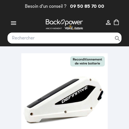
Besoin d'un conseil ?
09 50 85 70 00


