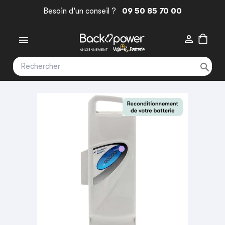
Besoin d'un conseil ?
09 50 85 70 00


