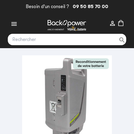
Besoin d'un conseil ?
09 50 85 70 00


