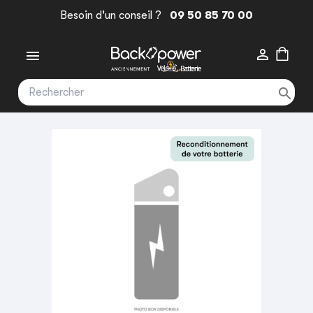
Besoin d'un conseil ?
09 50 85 70 00


