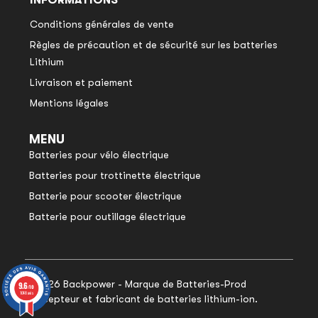
INFORMATIONS
Conditions générales de vente
Règles de précaution et de sécurité sur les batteries
Lithium
Livraison et paiement
Mentions légales
MENU
Batteries pour vélo électrique
Batteries pour trottinette électrique
Batterie pour scooter électrique
Batterie pour outillage électrique
© 2026 Backpower - Marque de Batteries-Prod
9.6
9.6
/10
/10
1048 avis
1048 avis
concepteur et fabricant de batteries lithium-ion.