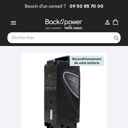
Besoin d'un conseil ?
09 50 85 70 00


