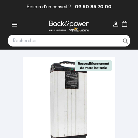
Besoin d'un conseil ?
09 50 85 70 00


