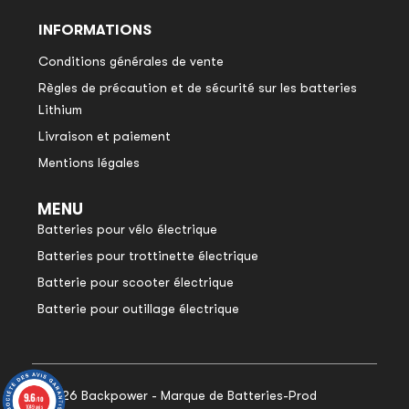
INFORMATIONS
Conditions générales de vente
Règles de précaution et de sécurité sur les batteries
Lithium
Livraison et paiement
Mentions légales
MENU
Batteries pour vélo électrique
Batteries pour trottinette électrique
Batterie pour scooter électrique
Batterie pour outillage électrique
© 2026 Backpower - Marque de Batteries-Prod
9.6
9.6
/10
/10
1049 avis
1049 avis