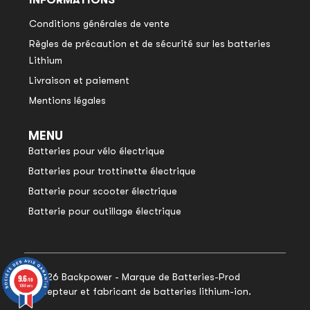
INFORMATIONS
Conditions générales de vente
Règles de précaution et de sécurité sur les batteries
Lithium
Livraison et paiement
Mentions légales
MENU
Batteries pour vélo électrique
Batteries pour trottinette électrique
Batterie pour scooter électrique
Batterie pour outillage électrique
© 2026 Backpower - Marque de Batteries-Prod
9.6
9.6
/10
/10
1048 avis
1048 avis
concepteur et fabricant de batteries lithium-ion.