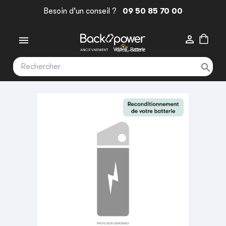
Besoin d'un conseil ?
09 50 85 70 00


