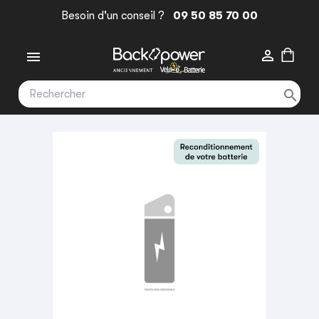
Besoin d'un conseil ?
09 50 85 70 00


