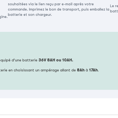
souhaitées via le lien reçu par e-mail après votre
Le r
commande. Imprimez le bon de transport, puis emballez la
batt
batterie et son chargeur.
gine.
 équipé d'une batterie
36V 8AH ou 10AH.
terie en choisissant un ampérage allant de
8Ah
à
17Ah
.