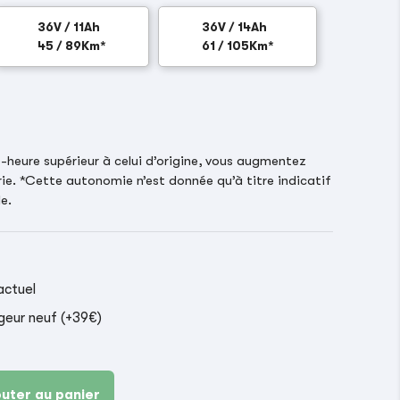
36V / 11Ah
36V / 14Ah
45 / 89Km*
61 / 105Km*
heure supérieur à celui d’origine, vous augmentez
ie. *Cette autonomie n’est donnée qu’à titre indicatif
e.
actuel
geur neuf (+39€)
outer au panier