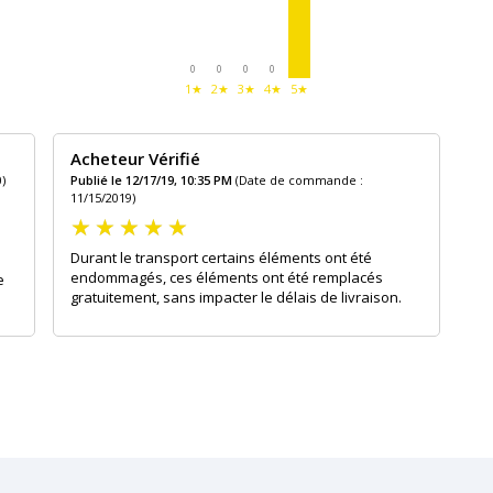
0
0
0
0
1★
2★
3★
4★
5★
Acheteur Vérifié
)
Publié le 12/17/19, 10:35 PM
(Date de commande :
11/15/2019)
Durant le transport certains éléments ont été
endommagés, ces éléments ont été remplacés
e
gratuitement, sans impacter le délais de livraison.