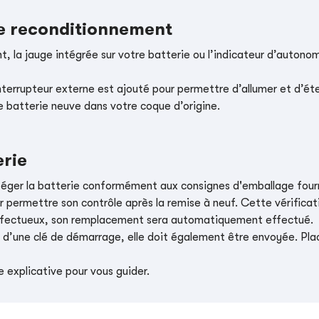
le reconditionnement
, la jauge intégrée sur votre batterie ou l’indicateur d’autonom
nterrupteur externe est ajouté pour permettre d’allumer et d’éte
e batterie neuve dans votre coque d’origine.
erie
téger la batterie conformément aux consignes d'emballage four
r permettre son contrôle après la remise à neuf. Cette vérificati
t défectueux, son remplacement sera automatiquement effectué.
e d’une clé de démarrage, elle doit également être envoyée. Place
 explicative pour vous guider.