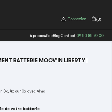

Connexion
(0)
A propos
Aide
Blog
Contact
09 50 85 70 00
ENT BATTERIE MOOV'IN LIBERTY
|
(2 avis)
n 3x, 4x ou 10x avec Alma
ie de votre batterie