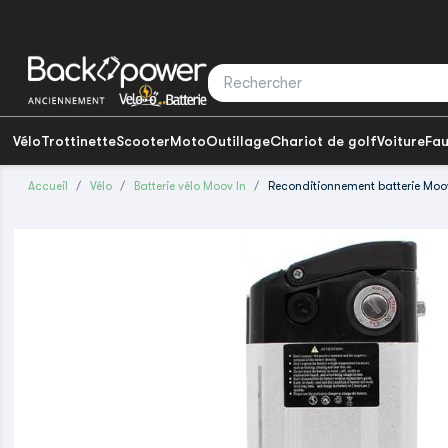
Vélo
Trottinette
Scooter
Moto
Outillage
Chariot de golf
Voiture
Fau
Accueil
Vélo
Batterie vélo Moov In
Reconditionnement batterie Moov