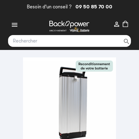
Besoin d'un conseil ?
09 50 85 70 00


