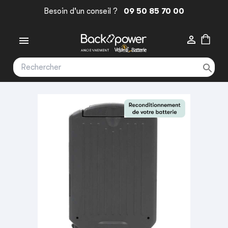
Besoin d'un conseil ?
09 50 85 70 00


