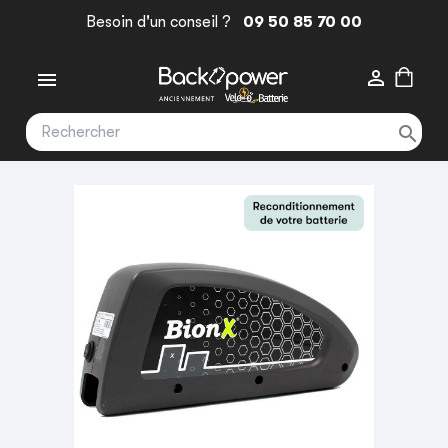
Besoin d'un conseil ?
09 50 85 70 00


