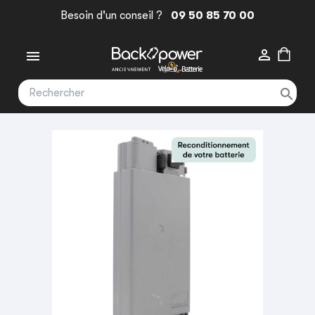
Besoin d'un conseil ?
09 50 85 70 00


