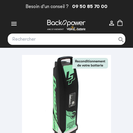
Besoin d'un conseil ?
09 50 85 70 00


