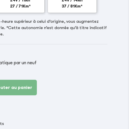
24V / 11Ah
24V / 14Ah
27 / 71Km*
37 / 81Km*
heure supérieur à celui d’origine, vous augmentez
ie. *Cette autonomie n’est donnée qu’à titre indicatif
e.
ique par un neuf
outer au panier
its