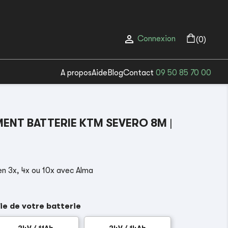

Connexion
(0)
A propos
Aide
Blog
Contact
09 50 85 70 00
ENT BATTERIE KTM SEVERO 8M
|
n 3x, 4x ou 10x avec Alma
ie de votre batterie