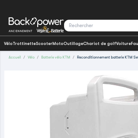
Vélo
Trottinette
Scooter
Moto
Outillage
Chariot de golf
Voiture
Fau
Accueil
Vélo
Batterie vélo KTM
Reconditionnement batterie KTM S