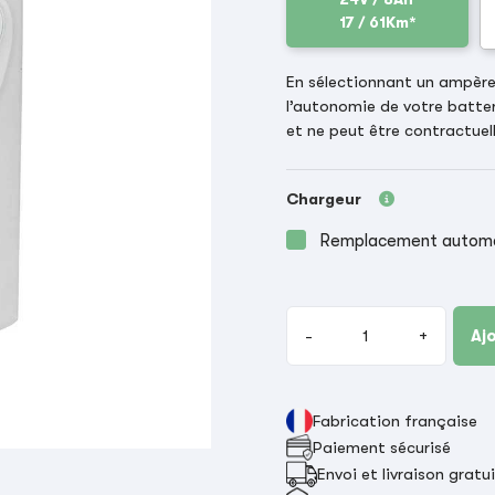
17 / 61Km*
En sélectionnant un ampère-
l’autonomie de votre batter
et ne peut être contractuell
Chargeur
Remplacement automat
-
+
Aj
Fabrication française
Paiement sécurisé
Envoi et livraison gratu