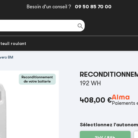
Besoin d'un conseil ?
09 50 85 70 00

teuil roulant
evero 8M
RECONDITIONNEM
192 WH
408,00 €
Paiements e
Sélectionnez l'autonom
24V / 8Ah