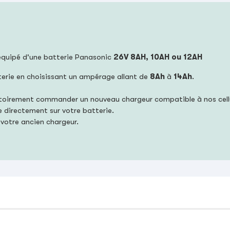
 équipé d'une batterie Panasonic
26V 8AH, 10AH ou 12AH
terie en choisissant un ampérage allant de
8Ah
à
14Ah
.
atoirement commander un nouveau chargeur compatible à nos cellu
e directement sur votre batterie.
 votre ancien chargeur.