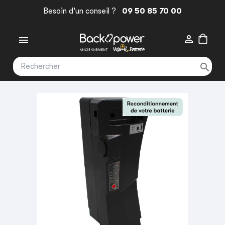
Besoin d'un conseil ?
09 50 85 70 00


