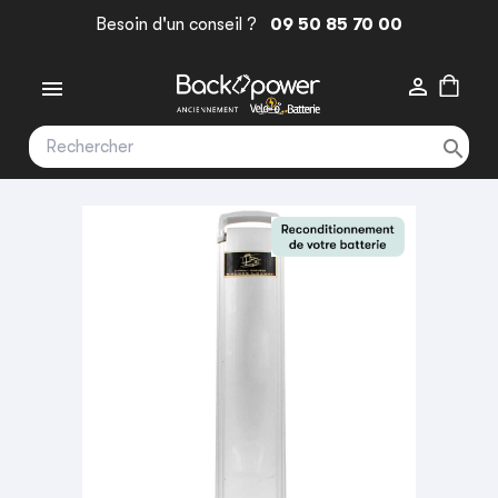
Besoin d'un conseil ?
09 50 85 70 00


