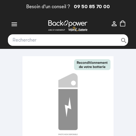
Besoin d'un conseil ?
09 50 85 70 00


