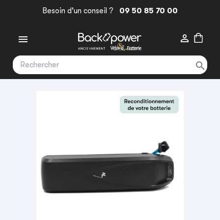
Besoin d'un conseil ?
09 50 85 70 00


