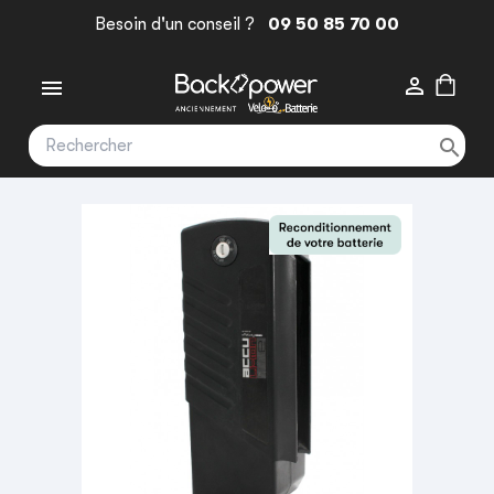
Besoin d'un conseil ?
09 50 85 70 00


