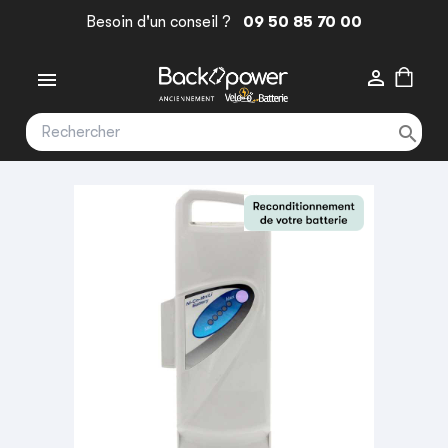
Besoin d'un conseil ?
09 50 85 70 00


