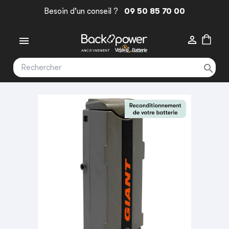
Besoin d'un conseil ?
09 50 85 70 00


