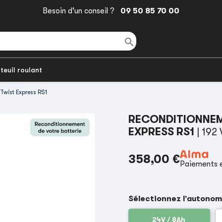
Besoin d'un conseil ?
09 50 85 70 00

teuil roulant
Twist Express RS1
RECONDITIONNEM
EXPRESS RS1
| 192
358,00 €
Paiements e
Sélectionnez l'autonom
24V / 8Ah