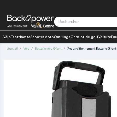
Vélo
Trottinette
Scooter
Moto
Outillage
Chariot de golf
Voiture
Fau
Accueil
Vélo
Batterie vélo Giant
Reconditionnement Batterie Giant 