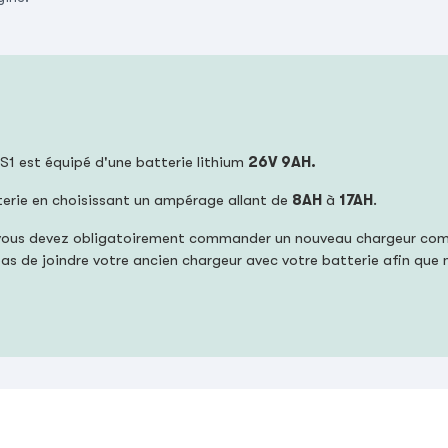
S1 est équipé d'une batterie lithium
26V 9AH.
terie en choisissant un ampérage allant de
8AH
à
17AH
.
ie, vous devez obligatoirement commander un nouveau chargeur co
z pas de joindre votre ancien chargeur avec votre batterie afin que