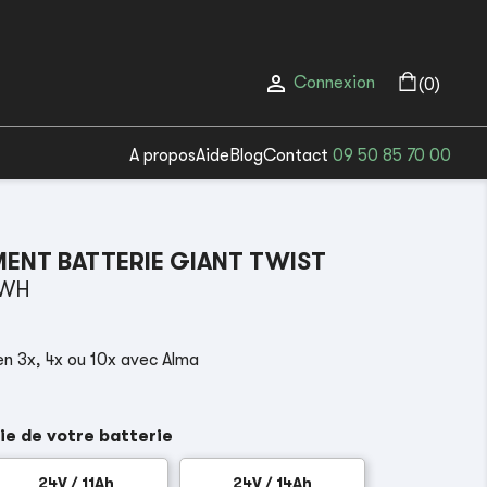

Connexion
(0)
A propos
Aide
Blog
Contact
09 50 85 70 00
ENT BATTERIE GIANT TWIST
 WH
n 3x, 4x ou 10x avec Alma
ie de votre batterie
24V / 11Ah
24V / 14Ah