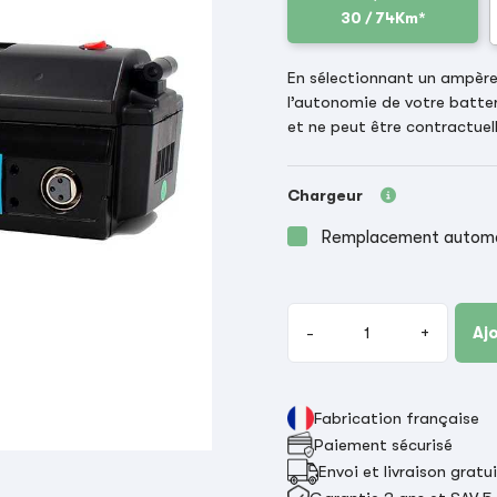
30 / 74Km*
En sélectionnant un ampère-
l’autonomie de votre batter
et ne peut être contractuell
Chargeur
Remplacement automat
-
+
Aj
Fabrication française
Paiement sécurisé
Envoi et livraison gratu