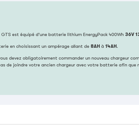
+1 GTS est équipé d'une batterie lithium EnergyPack 400Wh
36V 1
terie en choisissant un ampérage allant de
8AH
à
14AH
.
ie, vous devez obligatoirement commander un nouveau chargeur co
z pas de joindre votre ancien chargeur avec votre batterie afin que