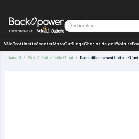
Vélo
Trottinette
Scooter
Moto
Outillage
Chariot de golf
Voiture
Fau
Accueil
Vélo
Batterie vélo Giant
Reconditionnement batterie Giant