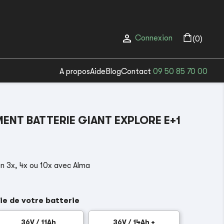

Connexion
(0)
A propos
Aide
Blog
Contact
09 50 85 70 00
NT BATTERIE GIANT EXPLORE E+1
n 3x, 4x ou 10x avec Alma
ie de votre batterie
36V / 11Ah
36V / 14Ah +