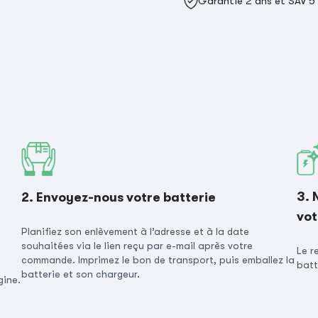
Garantie 2 ans et SAV 5
3. 
2. Envoyez-nous votre batterie
vot
Planifiez son enlèvement à l’adresse et à la date
souhaitées via le lien reçu par e-mail après votre
Le r
commande. Imprimez le bon de transport, puis emballez la
batt
batterie et son chargeur.
gine.