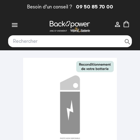
Besoin d'un conseil ?
09 50 85 70 00


