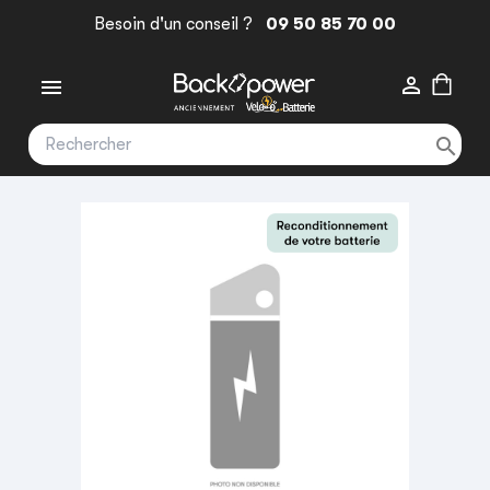
Besoin d'un conseil ?
09 50 85 70 00


