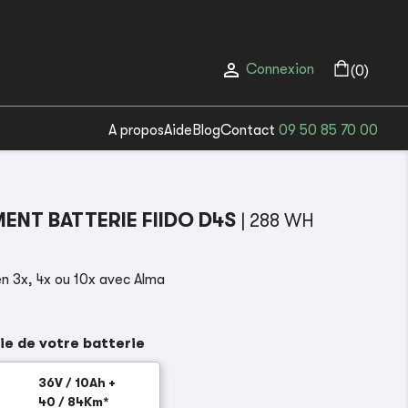

Connexion
(0)
A propos
Aide
Blog
Contact
09 50 85 70 00
NT BATTERIE FIIDO D4S
| 288 WH
n 3x, 4x ou 10x avec Alma
ie de votre batterie
36V / 10Ah +
40 / 84Km*