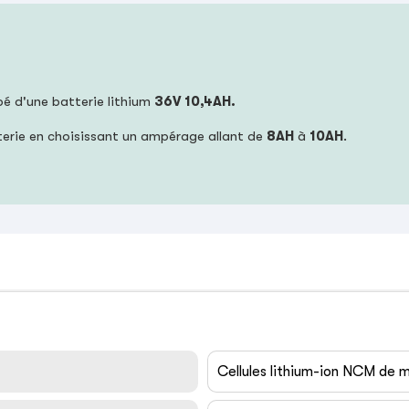
ipé d'une batterie lithium
36
V 10,4AH.
terie en choisissant un ampérage allant de
8AH
à
10AH
.
Cellules lithium-ion NCM de