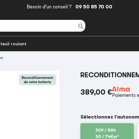
Besoin d'un conseil ?
09 50 85 70 00

teuil roulant
4s
RECONDITIONNEME
389,00 €
Paiements e
Sélectionnez l'autonom
36V / 8Ah
30 / 74Km*