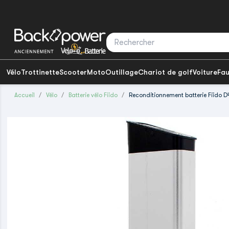
Vélo
Trottinette
Scooter
Moto
Outillage
Chariot de golf
Voiture
Fau
Accueil
Vélo
Batterie vélo Fiido
Reconditionnement batterie Fiido D