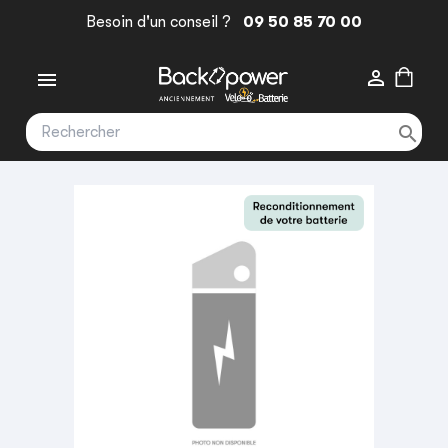
Besoin d'un conseil ?
09 50 85 70 00


