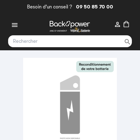
Besoin d'un conseil ?
09 50 85 70 00


