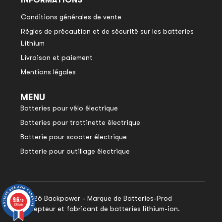
INFORMATIONS
Conditions générales de vente
Règles de précaution et de sécurité sur les batteries
Lithium
Livraison et paiement
Mentions légales
MENU
Batteries pour vélo électrique
Batteries pour trottinette électrique
Batterie pour scooter électrique
Batterie pour outillage électrique
© 2026 Backpower - Marque de Batteries-Prod
9.6
9.6
/10
/10
1048 avis
1048 avis
concepteur et fabricant de batteries lithium-ion.