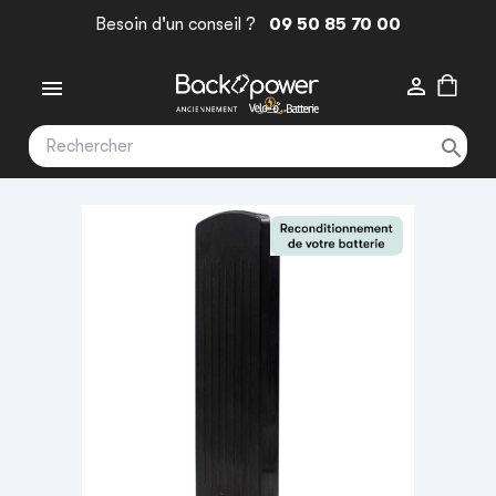
Besoin d'un conseil ?
09 50 85 70 00


