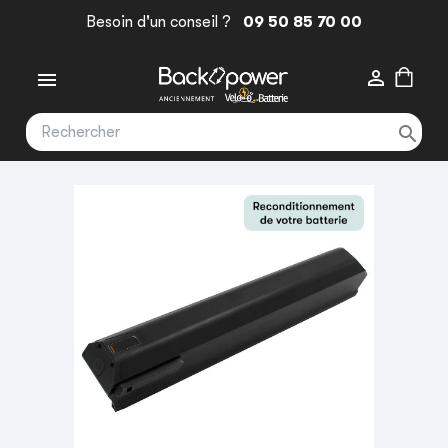
Besoin d'un conseil ?
09 50 85 70 00


