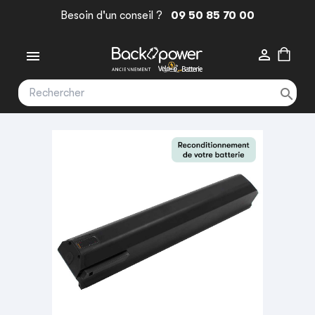
Besoin d'un conseil ?
09 50 85 70 00


