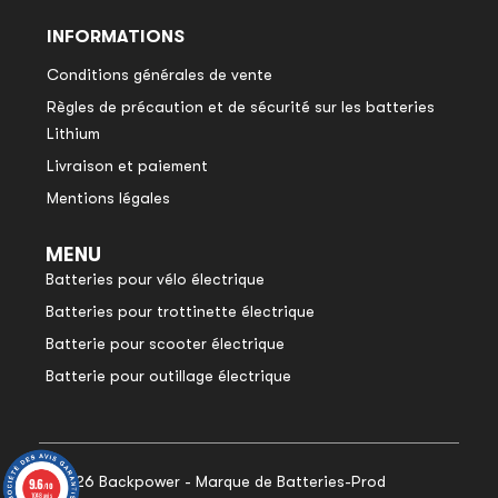
INFORMATIONS
Conditions générales de vente
Règles de précaution et de sécurité sur les batteries
Lithium
Livraison et paiement
Mentions légales
MENU
Batteries pour vélo électrique
Batteries pour trottinette électrique
Batterie pour scooter électrique
Batterie pour outillage électrique
© 2026 Backpower - Marque de Batteries-Prod
9.6
9.6
/10
/10
1048 avis
1048 avis