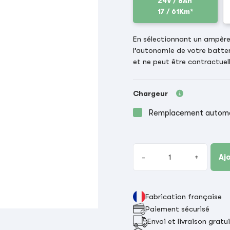
24V / 8Ah
17 / 61Km*
En sélectionnant un ampère-
l’autonomie de votre batter
et ne peut être contractuell
Chargeur
Remplacement automat
-
+
Aj
Fabrication française
Paiement sécurisé
Envoi et livraison gratu