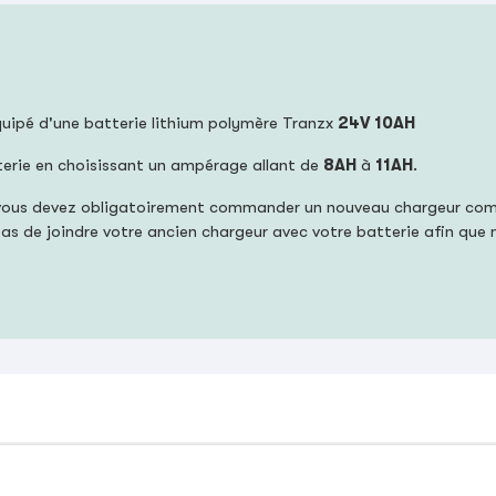
équipé d'une batterie lithium polymère Tranzx
24V 10AH
terie en choisissant un ampérage allant de
8AH
à
11AH
.
ie, vous devez obligatoirement commander un nouveau chargeur co
z pas de joindre votre ancien chargeur avec votre batterie afin que