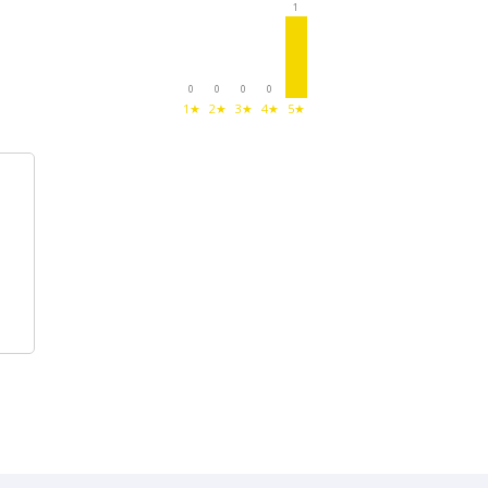
1
0
0
0
0
1★
2★
3★
4★
5★