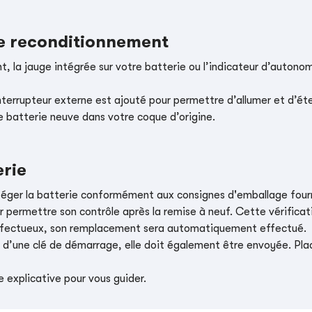
le reconditionnement
, la jauge intégrée sur votre batterie ou l’indicateur d’autonom
nterrupteur externe est ajouté pour permettre d’allumer et d’éte
e batterie neuve dans votre coque d’origine.
erie
téger la batterie conformément aux consignes d'emballage four
r permettre son contrôle après la remise à neuf. Cette vérificati
t défectueux, son remplacement sera automatiquement effectué.
e d’une clé de démarrage, elle doit également être envoyée. Place
 explicative pour vous guider.