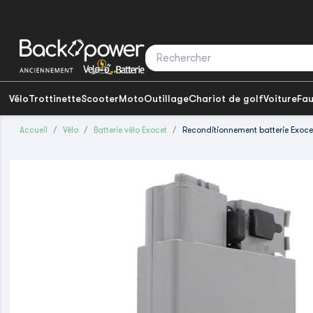
Vélo
Trottinette
Scooter
Moto
Outillage
Chariot de golf
Voiture
Fau
Accueil
Vélo
Batterie vélo Exocet
Reconditionnement batterie Exoce