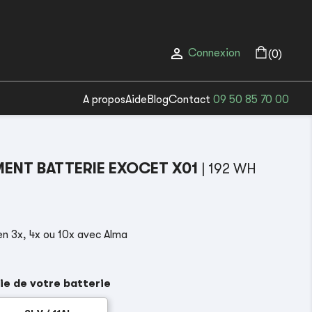

Connexion
(0)
A propos
Aide
Blog
Contact
09 50 85 70 00
ENT BATTERIE EXOCET X01
| 192 WH
(1 avis)
n 3x, 4x ou 10x avec Alma
ie de votre batterie