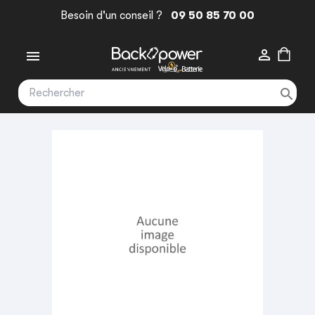
Besoin d'un conseil ?
09 50 85 70 00


