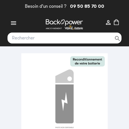
Besoin d'un conseil ?
09 50 85 70 00


