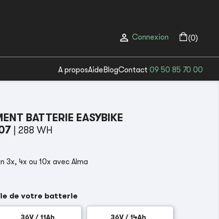

Connexion
(0)
A propos
Aide
Blog
Contact
09 50 85 70 00
NT BATTERIE EASYBIKE
-07
| 288 WH
n 3x, 4x ou 10x avec Alma
ie de votre batterie
36V / 11Ah
36V / 14Ah