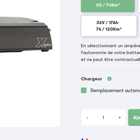
30 / 74Km*
36V / 17Ah
76 / 120Km*
En sélectionnant un ampère-
l’autonomie de votre batter
et ne peut être contractuell
Chargeur
Remplacement automat
-
+
Aj