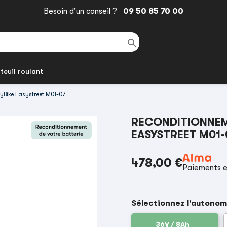
Besoin d'un conseil ?
09 50 85 70 00

teuil roulant
yBike Easystreet M01-07
RECONDITIONNEME
EASYSTREET M01
478,00 €
Paiements e
Sélectionnez l'autonom
36V / 8Ah