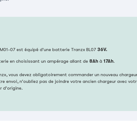
t M01-07 est équipé d'une batterie Tranzx BL07
36V.
terie en choisissant un ampérage allant de
8Ah
à
17Ah
.
anzx, vous devez obligatoirement commander un nouveau chargeur 
tre envoi, n'oubliez pas de joindre votre ancien chargeur avec votr
 d'origine.