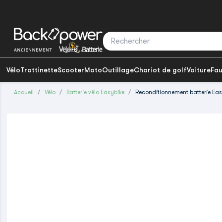
Vélo
Trottinette
Scooter
Moto
Outillage
Chariot de golf
Voiture
Fau
Accueil
Vélo
Batterie vélo Easybike
Reconditionnement batterie Eas