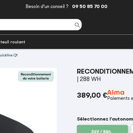
Besoin d'un conseil ?
09 50 85 70 00

teuil roulant
uickline Q1
RECONDITIONNEME
| 288 WH
389,00 €
Paiements e
Sélectionnez l'autonom
36V / 8Ah