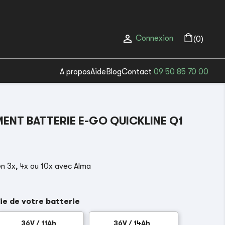

Connexion
(0)
A propos
Aide
Blog
Contact
09 50 85 70 00
NT BATTERIE E-GO QUICKLINE Q1
n 3x, 4x ou 10x avec Alma
ie de votre batterie
36V / 11Ah
36V / 14Ah