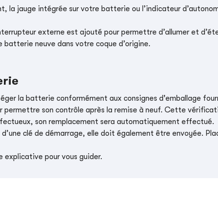
, la jauge intégrée sur votre batterie ou l’indicateur d’autonom
nterrupteur externe est ajouté pour permettre d’allumer et d’éte
e batterie neuve dans votre coque d’origine.
erie
téger la batterie conformément aux consignes d'emballage four
r permettre son contrôle après la remise à neuf. Cette vérificati
t défectueux, son remplacement sera automatiquement effectué.
e d’une clé de démarrage, elle doit également être envoyée. Place
 explicative pour vous guider.