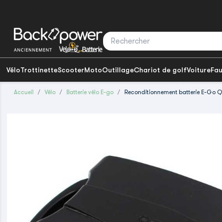
Vélo
Trottinette
Scooter
Moto
Outillage
Chariot de golf
Voiture
Fau
Accueil
Vélo
Batterie vélo E-go
Reconditionnement batterie E-Go Q