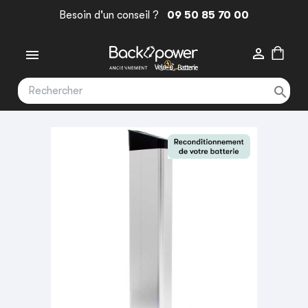
Besoin d'un conseil ?
09 50 85 70 00


