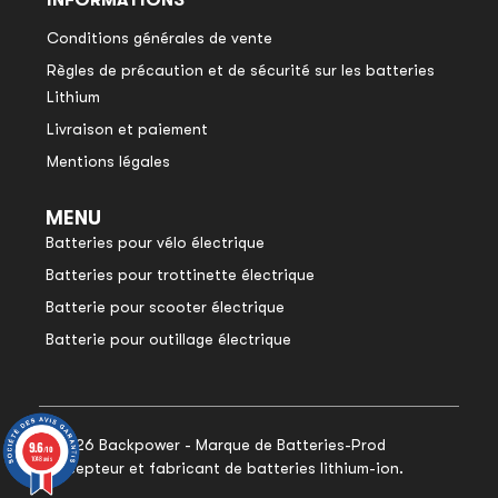
INFORMATIONS
Conditions générales de vente
Règles de précaution et de sécurité sur les batteries
Lithium
Livraison et paiement
Mentions légales
MENU
Batteries pour vélo électrique
Batteries pour trottinette électrique
Batterie pour scooter électrique
Batterie pour outillage électrique
© 2026 Backpower - Marque de Batteries-Prod
9.6
9.6
/10
/10
1048 avis
1048 avis
concepteur et fabricant de batteries lithium-ion.