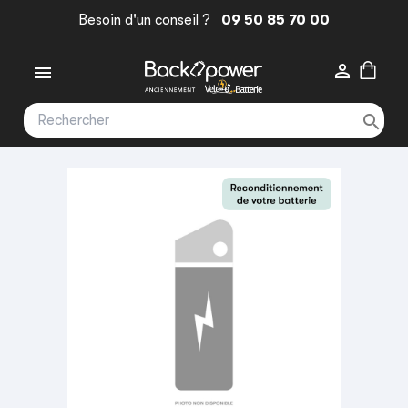
Besoin d'un conseil ?
09 50 85 70 00


