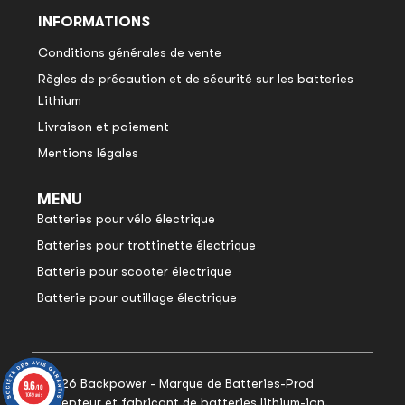
INFORMATIONS
Conditions générales de vente
Règles de précaution et de sécurité sur les batteries
Lithium
Livraison et paiement
Mentions légales
MENU
Batteries pour vélo électrique
Batteries pour trottinette électrique
Batterie pour scooter électrique
Batterie pour outillage électrique
© 2026 Backpower - Marque de Batteries-Prod
9.6
9.6
/10
/10
1049 avis
1049 avis
concepteur et fabricant de batteries lithium-ion.