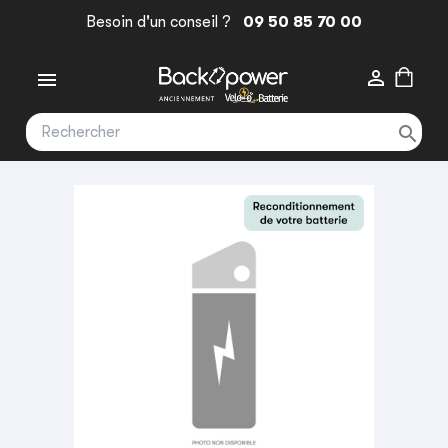
Besoin d'un conseil ?
09 50 85 70 00


