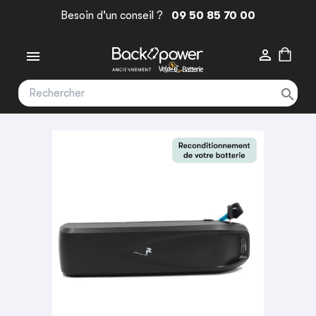
Besoin d'un conseil ?
09 50 85 70 00


