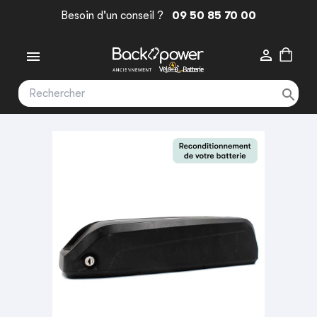
Besoin d'un conseil ?
09 50 85 70 00


