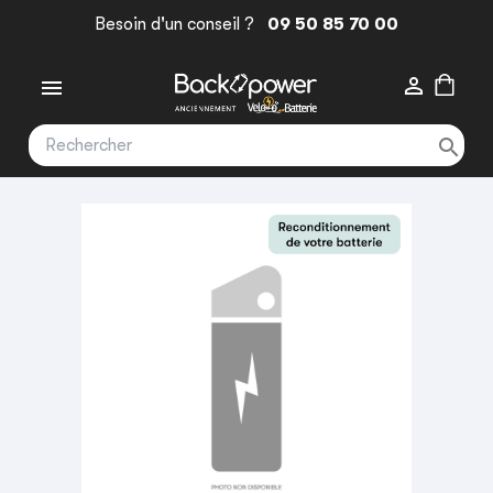
Besoin d'un conseil ?
09 50 85 70 00


