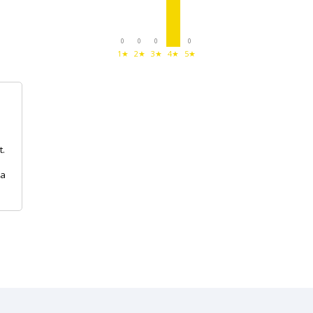
0
0
0
0
1★
2★
3★
4★
5★
t.
la