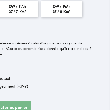
24V / 11Ah
24V / 14Ah
27 / 71Km*
37 / 81Km*
heure supérieur à celui d’origine, vous augmentez
ie. *Cette autonomie n’est donnée qu’à titre indicatif
e.
actuel
geur neuf (+39€)
outer au panier