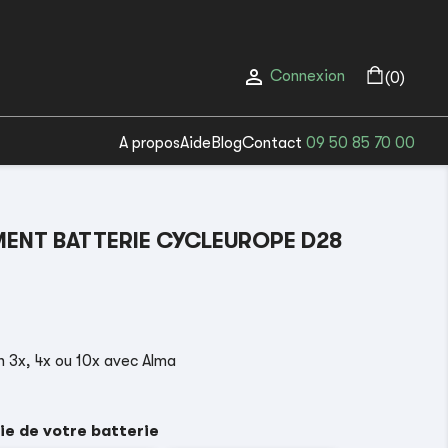

Connexion
(0)
A propos
Aide
Blog
Contact
09 50 85 70 00
ENT BATTERIE CYCLEUROPE D28
(1 avis)
 3x, 4x ou 10x avec Alma
ie de votre batterie