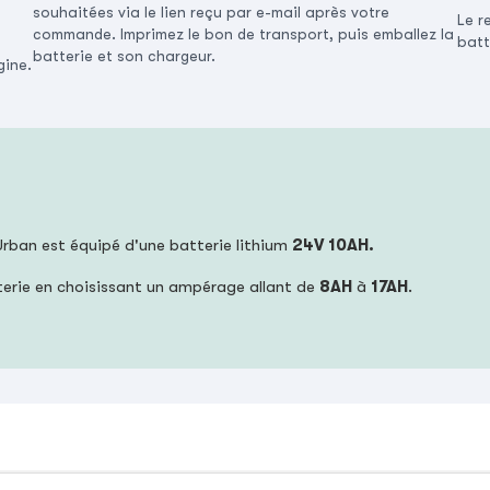
souhaitées via le lien reçu par e-mail après votre
Le r
commande. Imprimez le bon de transport, puis emballez la
batt
batterie et son chargeur.
gine.
Urban est équipé d'une batterie lithium
24V 10AH.
terie en choisissant un ampérage allant de
8AH
à
17AH
.