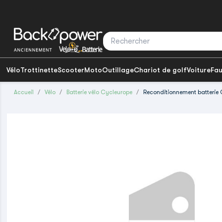
Vélo
Trottinette
Scooter
Moto
Outillage
Chariot de golf
Voiture
Fau
Accueil
Vélo
Batterie vélo Cycleurope
Reconditionnement batterie