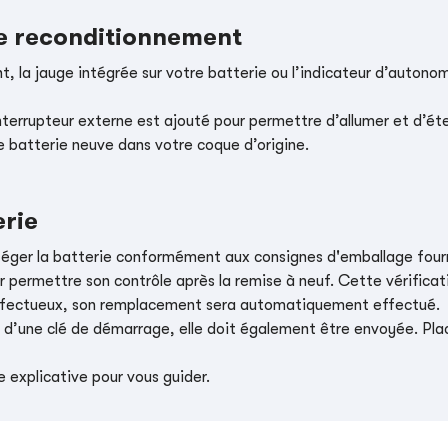
le reconditionnement
, la jauge intégrée sur votre batterie ou l’indicateur d’autonom
nterrupteur externe est ajouté pour permettre d’allumer et d’éte
e batterie neuve dans votre coque d’origine.
erie
téger la batterie conformément aux consignes d'emballage four
r permettre son contrôle après la remise à neuf. Cette vérificati
t défectueux, son remplacement sera automatiquement effectué.
e d’une clé de démarrage, elle doit également être envoyée. Place
 explicative pour vous guider.