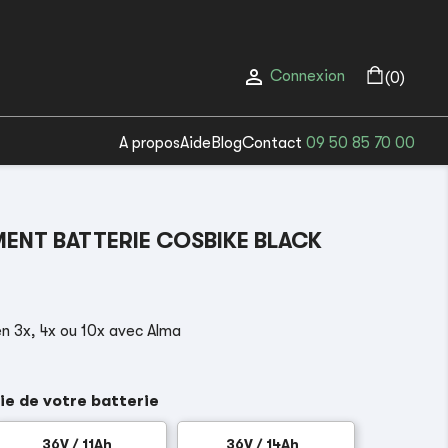

Connexion
(0)
A propos
Aide
Blog
Contact
09 50 85 70 00
ENT BATTERIE COSBIKE BLACK
n 3x, 4x ou 10x avec Alma
ie de votre batterie
36V / 11Ah
36V / 14Ah