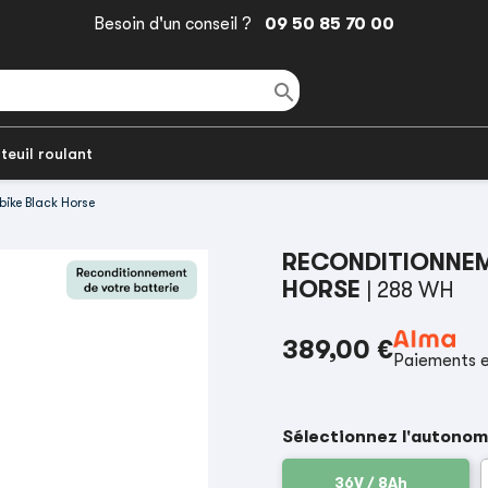
Besoin d'un conseil ?
09 50 85 70 00

teuil roulant
bike Black Horse
RECONDITIONNEM
HORSE
| 288 WH
389,00 €
Paiements e
Sélectionnez l'autonom
36V / 8Ah