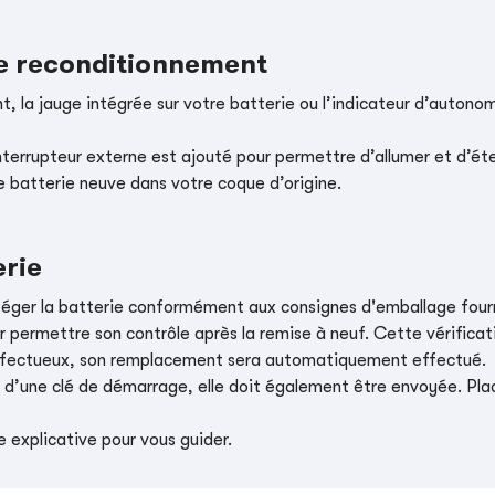
le reconditionnement
, la jauge intégrée sur votre batterie ou l’indicateur d’autonom
nterrupteur externe est ajouté pour permettre d’allumer et d’éte
e batterie neuve dans votre coque d’origine.
erie
téger la batterie conformément aux consignes d'emballage four
r permettre son contrôle après la remise à neuf. Cette vérificati
t défectueux, son remplacement sera automatiquement effectué.
e d’une clé de démarrage, elle doit également être envoyée. Place
 explicative pour vous guider.