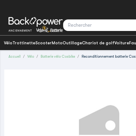
Vélo
Trottinette
Scooter
Moto
Outillage
Chariot de golf
Voiture
Fau
Accueil
Vélo
Batterie vélo Cosbike
Reconditionnement batterie Cos