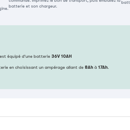
commande. Imprimez le bon de transport, puis emballez la
batt
batterie et son chargeur.
gine.
 est équipé d'une batterie
36V 10AH
terie en choisissant un ampérage allant de
8Ah
à
17Ah
.