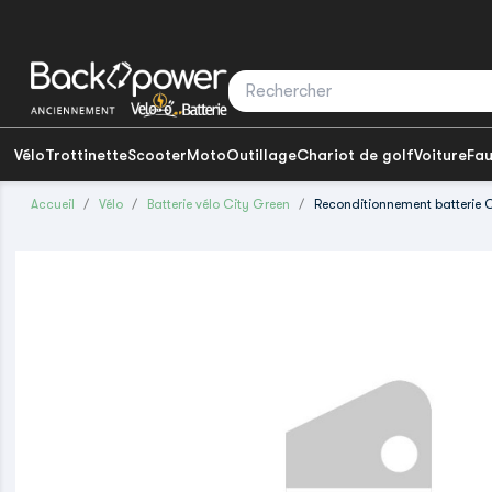
Vélo
Trottinette
Scooter
Moto
Outillage
Chariot de golf
Voiture
Fau
Accueil
Vélo
Batterie vélo City Green
Reconditionnement batterie C