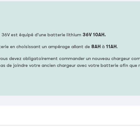
t 36V est équipé d'une batterie lithium
36V 10AH.
terie en choisissant un ampérage allant de
8AH
à
11AH
.
ie, vous devez obligatoirement commander un nouveau chargeur co
z pas de joindre votre ancien chargeur avec votre batterie afin que