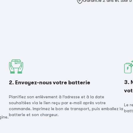
Garantie 2 ans et SAV 5
3. 
2. Envoyez-nous votre batterie
vot
Planifiez son enlèvement à l’adresse et à la date
souhaitées via le lien reçu par e-mail après votre
Le r
commande. Imprimez le bon de transport, puis emballez la
batt
batterie et son chargeur.
gine.