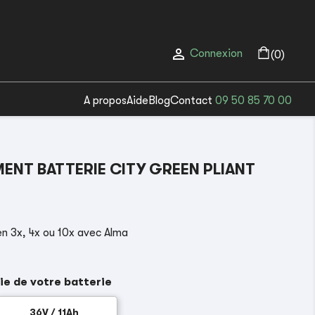

Connexion
(0)
A propos
Aide
Blog
Contact
09 50 85 70 00
NT BATTERIE CITY GREEN PLIANT
n 3x, 4x ou 10x avec Alma
ie de votre batterie
36V / 11Ah