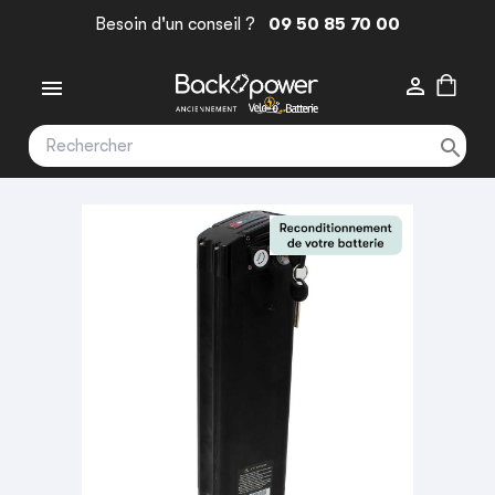
Besoin d'un conseil ?
09 50 85 70 00


