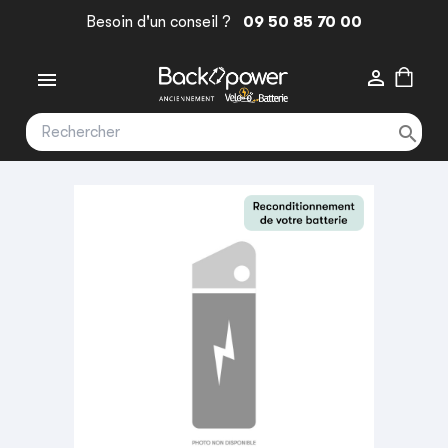
Besoin d'un conseil ?
09 50 85 70 00


