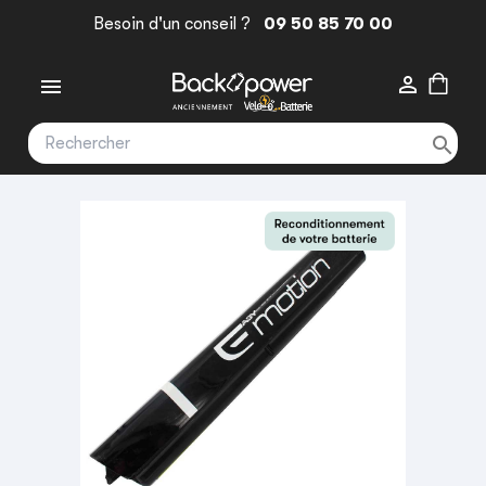
Besoin d'un conseil ?
09 50 85 70 00


